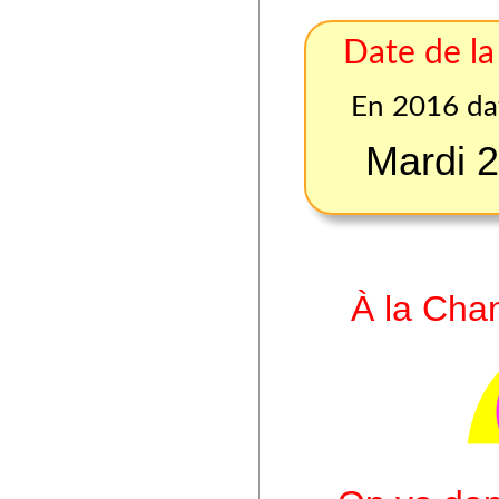
Date de l
En 2016 da
Mardi 2
À la Cha