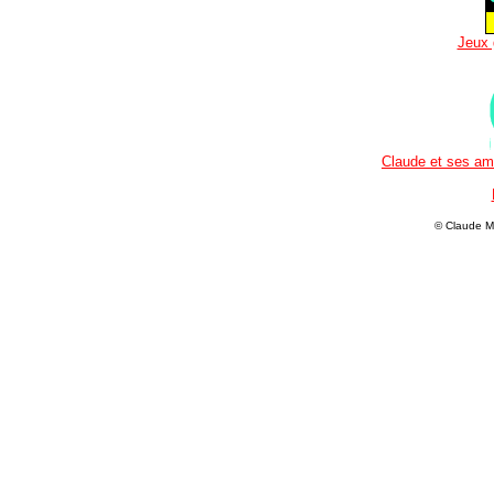
Jeux 
Claude et ses ami
© Claude M